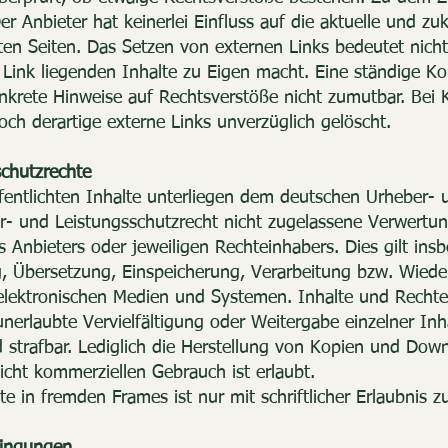
Der Anbieter hat keinerlei Einfluss auf die aktuelle und z
ten Seiten. Das Setzen von externen Links bedeutet nicht
Link liegenden Inhalte zu Eigen macht. Eine ständige Kon
onkrete Hinweise auf Rechtsverstöße nicht zumutbar. Bei 
ch derartige externe Links unverzüglich gelöscht.
chutzrechte
ffentlichten Inhalte unterliegen dem deutschen Urheber- 
- und Leistungsschutzrecht nicht zugelassene Verwertun
 Anbieters oder jeweiligen Rechteinhabers. Dies gilt ins
ng, Übersetzung, Einspeicherung, Verarbeitung bzw. Wiede
ektronischen Medien und Systemen. Inhalte und Rechte D
nerlaubte Vervielfältigung oder Weitergabe einzelner Inh
nd strafbar. Lediglich die Herstellung von Kopien und Dow
icht kommerziellen Gebrauch ist erlaubt.
e in fremden Frames ist nur mit schriftlicher Erlaubnis zu