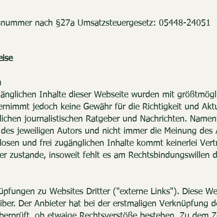
onsnummer nach §27a Umsatzsteuergesetz: 05448-24051
eise
n
änglichen Inhalte dieser Webseite wurden mit größtmöglic
rnimmt jedoch keine Gewähr für die Richtigkeit und Aktua
lichen journalistischen Ratgeber und Nachrichten. Namen
des jeweiligen Autors und nicht immer die Meinung des An
losen und frei zugänglichen Inhalte kommt keinerlei Vert
 zustande, insoweit fehlt es am Rechtsbindungswillen d
üpfungen zu Websites Dritter ("externe Links"). Diese We
iber. Der Anbieter hat bei der erstmaligen Verknüpfung d
berprüft, ob etwaige Rechtsverstöße bestehen. Zu dem Z